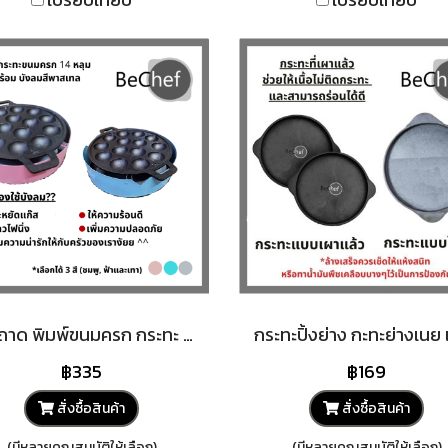
เบ้า ถาด พิมพ์ขนมครก กระทะ 14 หลุมขนมครกโบราณ มีของแถม!! ไข่นกกระทา เหล็กหล่อ พร้อมฝาปิดอลูมิเนียม ไร้สารเคมีเคลือบผิว
฿335
฿169
สั่งซื้อสินค้า
สั่งซื้อสินค้า
(มีหลายคุณสมบัติให้เลือก)
(มีหลายคุณสมบัติให้เลือก)