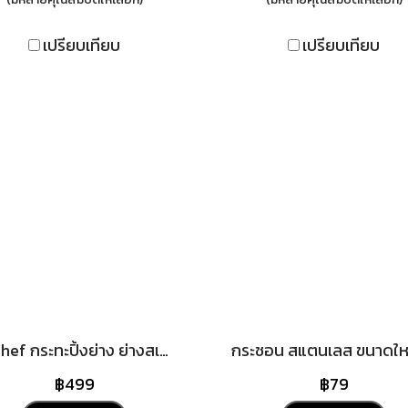
เปรียบเทียบ
เปรียบเทียบ
BeChef กระทะปิ้งย่าง ย่างสเต๊ก ย่างสเต๊ก ทำจากเหล็กหล่อ ร้อนเร็ว ทนทาน ใช้ได้กับเตาทุกประเภท
฿499
฿79