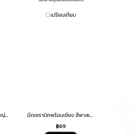
เปรียบเทียบ
กระชอน สแตนเลส ขนาดใหญ่ ด้ามไม้ ทนทาน แข็งแรง ขนาด 18cm ด้ามยาว สำหรับลวกอาหาร
มีดเซรามิคพร้อมเขียง สีพาสเทล 3 ชิ้น ที่ปอกผลไม้ มีด เขียง ปลอกผลไม้ มีดปลอกเปลือก ส่งตรงจากโรงงาน
฿69