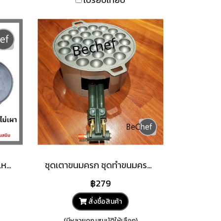
กระทะปิ้งย่าง กะทะย่างเนย เหล็กหล่อ ย่างเนื้อ จานร้อน หอยทอด ออส่วน ผัดไท เครป โรตี ขนาด 9 นิ้ว (22.5cm)
ชุดเตาขนมครก ชุดทำขนมครก เบ้าพิมพ์ขนมครกเหล็กหล่อพร้อมฝาสแตนเลส บังลมและหัวเตาแก๊ส c30
฿279
สั่งซื้อสินค้า
(มีหลายคุณสมบัติให้เลือก)