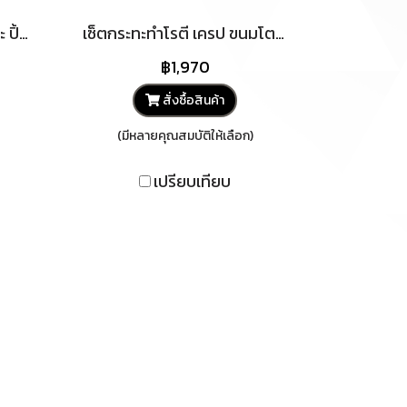
กระทะปิ้งย่าง ชาบู 2IN1 กะทะ ปิ้งย่าง หม้อชาบู หม้อสุกี้ กระทะเหล็กหล่อ ทนทาน ขนาด 35cm ใช้กับเตาแม่เหล็กไฟฟ้าได้
เซ็ตกระทะทำโรตี เครป ขนมโตเกียว ขนมเบื้องพร้อมเตา บังลม โรตี กระทะโรตี กระทะเหล็ก กะทะ
฿1,970
สั่งซื้อสินค้า
(มีหลายคุณสมบัติให้เลือก)
เปรียบเทียบ