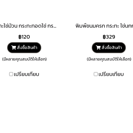
กระทะไข่ม้วน กระทะทอดไข่ กระทะหินแร่ กระทะทรงสี่เหลี่ยม maifan stone nonstick ไม่ติดกระทะ สีชมพู ขนาด 18*13cm
฿120
฿329
สั่งซื้อสินค้า
สั่งซื้อสินค้า
(มีหลายคุณสมบัติให้เลือก)
(มีหลายคุณสมบัติให้เลือก)
เปรียบเทียบ
เปรียบเทียบ