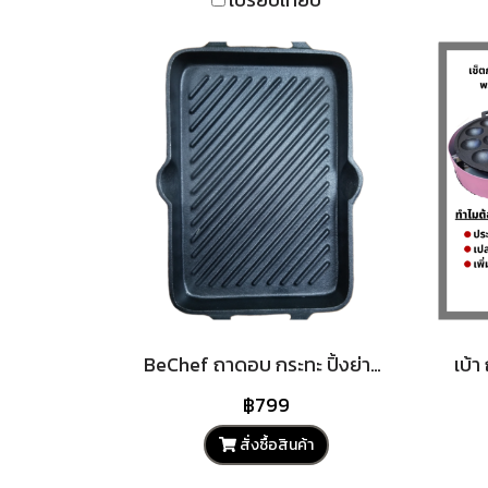
BeChef ถาดอบ กระทะ ปิ้งย่าง สามารถเอาเข้าเตาอบได้ ขนาด 35*24*3cm ทำจากเหล็กหล่อ ย่างสเต๊ก ทนทาน ไร้สารเคมีเคลือบผิว
฿799
สั่งซื้อสินค้า