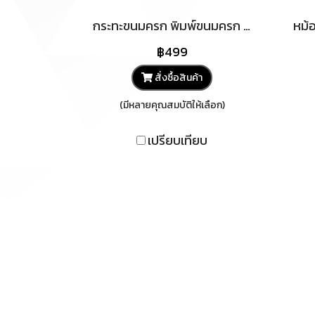
กระทะขนมครก พิมพ์ขนมครก 14 หลุมเผาแล้วพร้อมเตาเหล็กสีพาสเทล กระทะไข่นกกระทา ขนมครก เตาขนมครก ใช้ได้กับเตาทุกประเภท
฿499
สั่งซื้อสินค้า
(มีหลายคุณสมบัติให้เลือก)
เปรียบเทียบ