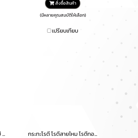
สั่งซื้อสินค้า
(มีหลายคุณสมบัติให้เลือก)
เปรียบเทียบ
ที่ตีไข่แบบมือกด ตะกร้อตีไข่ ทำจากสแตนเลส ที่ตีฟองแบบมือกด อุปกรณ์เบเกอรี่ ที่ตีฟอง ที่ตีไข่ ขนาด 10 หรือ 12 นิ้ว
กระทะโรตี โรตีสายไหม โรตีทอด โรตี กระทะ พร้อมหัวเตา c30 และขาตั้งเหล็ก