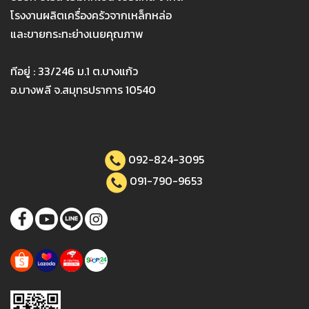
โรงงานผลิตเครื่องครัวจากเหล็กหล่อ
และขายกระทะย่างเนยคุณภาพ
ทีอยู่ : 33/246 ม.1 ต.บางแก้ว
อ.บางพลี จ.สมุทรปราการ 10540
092-824-3095
091-790-9653