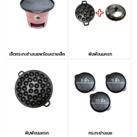
เซ็ตกระทะย่างเนยพร้อมเตาเหล็ก
พิมพ์ขนมครก
พิมพ์ขนมครก
กระทะย่างเนย