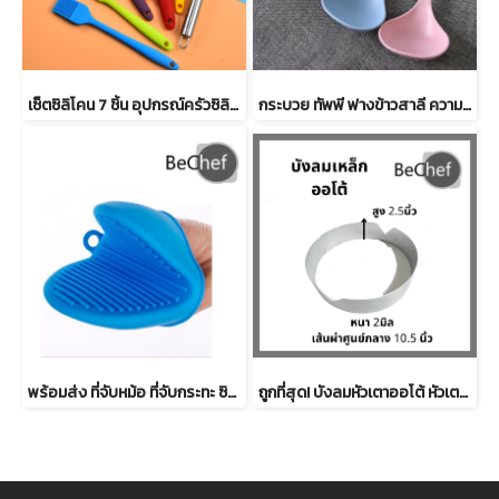
เซ็ตซิลิโคน 7 ชิ้น อุปกรณ์ครัวซิลิโคน ทัพพี ไม้พาย ที่ตีไข่ แปรงทาเนย แปรงทาน้ำมัน ไม่ละลาย ทนความร้อนสูง
กระบวย ทัพพี ฟางข้าวสาลี ความยาว 23cm กระบวยตักอาหาร กระบวยตักซุป สามารถย่อยสลายได้ มีทั้งหมด 4 สีให้เลือก
พร้อมส่ง ที่จับหม้อ ที่จับกระทะ ซิลิโคนเกรดอารหาร ทนความร้อนสูง อุปกรณ์เสริมห้องครัว ปลอดภัย ไม่เสียรูป สีไม่ซีด
ถูกที่สุด! บังลมหัวเตาออโต้ หัวเตาบังลมเหล็ก บังลมเตาแก๊สบ้าน 2.5 นิ้ว สำหรับเตาออโต้ ความหนา 2มิล แข็งแรง ทนทาน