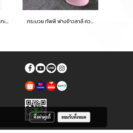
พร้อมส่ง ที่จับหม้อ ที่จับกระทะ ซิลิโคนเกรดอารหาร ทนความร้อนสูง อุปกรณ์เสริมห้องครัว ปลอดภัย ไม่เสียรูป สีไม่ซีด
กระบวย ทัพพี ฟางข้าวสาลี ความยาว 23cm กระบวยตักอาหาร กระบวยตักซุป สามารถย่อยสลายได้ มีทั้งหมด 4 สีให้เลือก
ตั้งค่าคุกกี้
ยอมรับทั้งหมด