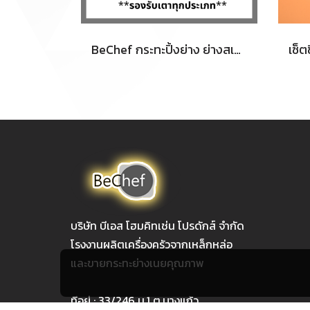
BeChef กระทะปิ้งย่าง ย่างสเต๊ก ย่างสเต๊ก ทำจากเหล็กหล่อ ร้อนเร็ว ทนทาน ใช้ได้กับเตาทุกประเภท
บริษัท บีเอส โฮมคิทเช่น โปรดักส์ จำกัด
โรงงานผลิตเครื่องครัวจากเหล็กหล่อ
และขายกระทะย่างเนยคุณภาพ
ทีอยู่ : 33/246 ม.1 ต.บางแก้ว