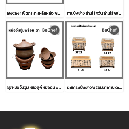
BeChef เซ็ตกระทะเหล็กหล่อ กะทะ จานร้อน พร้อมเตาเซรามิก เตาเซรามิค สำหรับ ย่างเนย ปิ้งย่าง
ถ่านปิ้งย่าง ถ่านไร้ควัน ถ่านไร้กลิ่น ถ่านอัดแท่ง ถ่าน BBQ ยกกระสอบ 20 กิโลกรัม ราคาส่ง ราคาโรงงาน
ชุดหม้อจิ้มจุ่ม หม้อสุกี้ หม้อดิน พร้อมเตาถ่านสีส้ม หม้อดิน แจ่วฮ้อน หม้อดินเผา
ตะแกรงปิ้งย่าง พร้อมเตาถ่าน ตะแกรงสแตนเลส เตาญี่ปุ่น ปิ้งย่าง ย่างเนื้อ เตาดินขาว เตาฮิดะ สแตนเลส 304 แถมถ่านฟรี