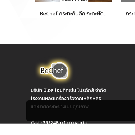
BeChef กระทะก้นลึก กะทะผัด กระทะทอด เหล็กหล่อ ร้อนเร็ว ทนทาน ประหยัดไฟ ใช้ได้กับเตาทุกประเภท
บริษัท บีเอส โฮมคิทเช่น โปรดักส์ จำกัด
โรงงานผลิตเครื่องครัวจากเหล็กหล่อ
และขายกระทะย่างเนยคุณภาพ
ทีอยู่ : 33/246 ม.1 ต.บางแก้ว
อ.บางพลี จ.สมุทรปราการ 10540