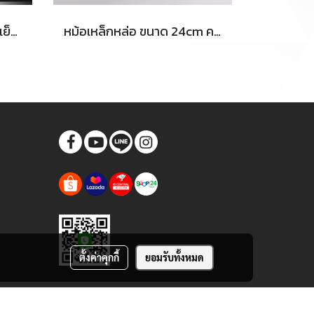
กระทะทรงแบน 2 หู ทำเครปเย็น ญี่ปุ่น โรตี แพนเค้ก มี 2 ขนาดให้เลือก เหล็กหล่อ ร้อนเร็วใช้ได้กับเตาแก๊ส ไฟฟ้า แม่เหล็ก
หม้อเหล็กหล่อ ขนาด 24cm ความลึก 10cm ทนทาน แข็งแรง เหมาะสำหรับ camping แค๊มปิ้ง ใช้ได้กับเตาทุกแบบ เก็บความร้อนได้ดี
ตั้งค่าคุกกี้
ยอมรับทั้งหมด